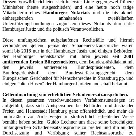
Dessen Vorwürfe richteten sich in erster Linie gegen zwei frühere
Mitinhaber (heute ausgeschieden) und eine heute noch tätige
Mitarbeiterin eines
Hamburger Notariats
und die bis aktuell
einhergehenden anhaltenden zweifelhaften
Unterstützungshandlungen zugunsten dieses Notariats durch die
Hamburger Justiz und die politisch Verantwortlichen.
Diese umfangreichen aufgelaufenen Rechtsfälle und hiermit
verbundenen geltend gemachten Schadenersatzansprüche waren
somit bis 2016 nur in der Hamburger Justiz und einigen Behörden,
der Hamburger Senatskanzlei mit ihren jeweils
seit 2001
amtierenden Ersten Bürgermeistern
, dem Bundespräsidialamt mit
den jeweils amtierenden Bundespräsidenten, dem
Bundesgerichtshof, dem Bundesverfassungsgericht, dem
Europäischen Gerichtshof für Menschenrechte in Strassburg pp. und
einigen "alten Hasen" der Hamburger Parteienlandschaft bekannt.
Geltendmachung von erheblichen Schadenersatzansprüchen.
In diesen gesamten verschwundenen Verfahrensunterlagen ist
aufgeführt, dass sich Amtspersonen bei Behörden und Justiz der
Freien und Hansestadt Hamburg ganz offensichtlich und mehr als
mutmaßlich von Amts wegen in strafrechtlich erheblicher Weise
bemüht haben sollen, Guido Lechner um diese seine berechtigten
umfangreichen Schadenersatzansprüche zu prellen und ihn an der
Durchsetzung und Verfolgung seiner Rechtsanspruche zu