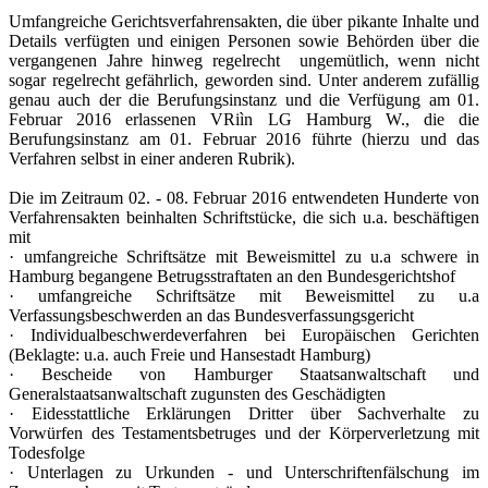
Umfangreiche Gerichtsverfahrensakten, die über pikante Inhalte und
Details verfügten und einigen Personen sowie Behörden über die
vergangenen Jahre hinweg regelrecht ungemütlich, wenn nicht
sogar regelrecht gefährlich, geworden sind. Unter anderem zufällig
genau auch der die Berufungsinstanz und die Verfügung am 01.
Februar 2016 erlassenen VRiìn LG Hamburg W., die die
Berufungsinstanz am 01. Februar 2016 führte (hierzu und das
Verfahren selbst in einer anderen Rubrik).
Die im Zeitraum 02. - 08. Februar 2016 entwendeten Hunderte von
Verfahrensakten beinhalten Schriftstücke, die sich u.a. beschäftigen
mit
· umfangreiche Schriftsätze mit Beweismittel zu u.a schwere in
Hamburg begangene Betrugsstraftaten an den Bundesgerichtshof
· umfangreiche Schriftsätze mit Beweismittel zu u.a
Verfassungsbeschwerden an das Bundesverfassungsgericht
· Individualbeschwerdeverfahren bei Europäischen Gerichten
(Beklagte: u.a. auch Freie und Hansestadt Hamburg)
· Bescheide von Hamburger Staatsanwaltschaft und
Generalstaatsanwaltschaft zugunsten des Geschädigten
· Eidesstattliche Erklärungen Dritter über Sachverhalte zu
Vorwürfen des Testamentsbetruges und der Körperverletzung mit
Todesfolge
· Unterlagen zu Urkunden - und Unterschriftenfälschung im