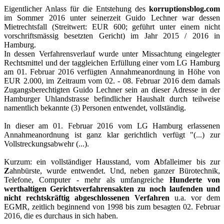
Eigentlicher Anlass für die Entstehung des
korruptionsblog.com
im Sommer 2016 unter seinerzeit Guido Lechner war dessen
Mietrechtsfall (Streitwert: EUR 600; geführt unter einem nicht
vorschriftsmässig besetzten Gericht) im Jahr 2015 / 2016 in
Hamburg.
In dessen Verfahrensverlauf wurde unter Missachtung eingelegter
Rechtsmittel und der taggleichen Erfüllung einer vom LG Hamburg
am 01. Februar 2016 verfügten Annahmeanordnung in Höhe von
EUR 2.000, im Zeitraum vom 02. - 08. Februar 2016 dem damals
Zugangsberechtigten Guido Lechner sein an dieser Adresse in der
Hamburger Uhlandstrasse befindlicher Haushalt durch teilweise
namentlich bekannte (3) Personen entwendet, vollständig.
In dieser am 01. Februar 2016 vom LG Hamburg erlassenen
Annahmeanordnung ist ganz klar gerichtlich verfügt "(...) zur
Vollstreckungsabwehr (...).
Kurzum: ein vollständiger Hausstand, vom
A
bfalleimer bis zur
Z
ahnbürste, wurde entwendet. Und, neben ganzer Bürotechnik,
Telefone, Computer - mehr als umfangreiche
Hunderte von
werthaltigen Gerichtsverfahrensakten zu noch laufenden und
nicht rechtskräftig abgeschlossenen Verfahren
u.a. vor dem
EGMR, zeitlich beginnend von 1998 bis zum besagten 02. Februar
2016, die es durchaus in sich haben.