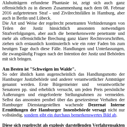
Aluhutträgern erfundene Phantasie ist, zeigt sich auch ganz
offensichtlich zu in diesem Zusammenhang nach dem 08. Februar
2016 aufgetretenen Straf - und Zivilrechtsfällen in Hamburg, aber
auch in Berlin und Lübeck.
Die Art und Weise der regelrecht penetranten Verhinderungen von
Teilen der Justiz hinsichtlich ansonsten notwendigen
Strafverfolgungen, aber auch die bemerkenswerte penetrante und
mehr als offensichtliche Brechung ganz klarer Rechtsvorschriften,
ziehen sich erstaunlich kontinuierlich wie ein roter Faden bis zum
heutigen Tage duch diese Fälle. Handlungen und Unterlassungen,
die zwangsläufig Fragen nach der Intention der Justiz und Behörden
mit sich bringen.
Am Besten ist "Schweigen im Walde".
So oder ähnlich kann augenscheinlich das Handlungsmotto der
Hamburger Justizbehörde und anderer verantwortlicher Amtsträger
genannt werden. Erste Bürgermeister und verantwortliche
Senatoren pp. sind erheblich versucht, um jeden Preis persönliche
Äußerungen und eingeforderte Stellungnahmen zu vermeiden.
Selbst das ansonsten penibel über das gesetzestreue Verhalten der
Hamburger Dienstangestellten wachende
Dezernat Interne
Ermittlungen der Hamburger Innenbehörde versagt
nicht nur
vollständig,
sondern gibt ein durchaus bemerkenswertes Bild ab
.
Diese sich regelrecht als explosiv darstellenden Verfahrensakten