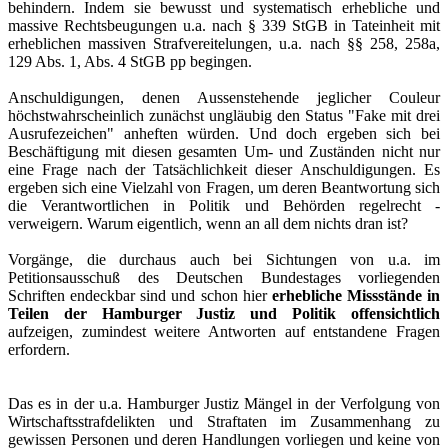
behindern. Indem sie bewusst und systematisch erhebliche und
massive Rechtsbeugungen u.a. nach § 339 StGB in Tateinheit mit
erheblichen massiven Strafvereitelungen, u.a. nach §§ 258, 258a,
129 Abs. 1, Abs. 4 StGB pp begingen.
Anschuldigungen, denen Aussenstehende jeglicher Couleur
höchstwahrscheinlich zunächst ungläubig den Status "Fake mit drei
Ausrufezeichen" anheften würden. Und doch ergeben sich bei
Beschäftigung mit diesen gesamten Um- und Zuständen nicht nur
eine Frage nach der Tatsächlichkeit dieser Anschuldigungen. Es
ergeben sich eine Vielzahl von Fragen, um deren Beantwortung sich
die Verantwortlichen in Politik und Behörden regelrecht -
verweigern. Warum eigentlich, wenn an all dem nichts dran ist?
Vorgänge, die durchaus auch bei Sichtungen von u.a. im
Petitionsausschuß des Deutschen Bundestages vorliegenden
Schriften endeckbar sind und schon hier
erhebliche Missstände in
Teilen der Hamburger Justiz und Politik offensichtlich
aufzeigen, zumindest weitere Antworten auf entstandene Fragen
erfordern.
Das es in der u.a. Hamburger Justiz Mängel in der Verfolgung von
Wirtschaftsstrafdelikten und Straftaten im Zusammenhang zu
gewissen Personen und deren Handlungen vorliegen und keine von