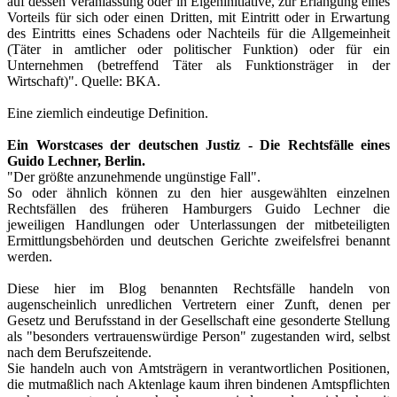
auf dessen Veranlassung oder in Eigeninitiative, zur Erlangung eines
Vorteils für sich oder einen Dritten, mit Eintritt oder in Erwartung
des Eintritts eines Schadens oder Nachteils für die Allgemeinheit
(Täter in amtlicher oder politischer Funktion) oder für ein
Unternehmen (betreffend Täter als Funktionsträger in der
Wirtschaft)". Quelle: BKA.
Eine ziemlich eindeutige Definition.
Ein Worstcases der deutschen Justiz - Die Rechtsfälle eines
Guido Lechner, Berlin.
"Der größte anzunehmende ungünstige Fall".
So oder ähnlich können zu den hier ausgewählten einzelnen
Rechtsfällen des früheren Hamburgers Guido Lechner die
jeweiligen Handlungen oder Unterlassungen der mitbeteiligten
Ermittlungsbehörden und deutschen Gerichte zweifelsfrei benannt
werden.
Diese hier im Blog benannten Rechtsfälle handeln von
augenscheinlich unredlichen Vertretern einer Zunft, denen per
Gesetz und Berufsstand in der Gesellschaft eine gesonderte Stellung
als "besonders vertrauenswürdige Person" zugestanden wird, selbst
nach dem Berufszeitende.
Sie handeln auch von Amtsträgern in verantwortlichen Positionen,
die mutmaßlich nach Aktenlage kaum ihren bindenen Amtspflichten