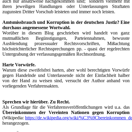
auch nur ansatzweise nachgekommen sind; sondern vielmehr mit
ihren jeweiligen Handlungen oder Unterlassungen Straftaten
zugunsten Dritter Vorschub leisteten und immer noch leisten.
Amtsmissbrauch und Korruption in der deutschen Justiz? Eine
durchaus angemessene Wortwahl.
Worüber in diesem Blog geschrieben wird handelt von ganz
mutmaßlichen Begünstigungen, Parteiennahmen, bewusste
Ausblendung prozessualer Rechtsvorschriften, Mißachtung
höchstrichterlicher Rechtssprechungen pp. - quasi der regelrechten
Untergrabung der verfassungsgemäßen Rechtsordnung.
Harte Vorwürfe.
Warum diese zweifelsfrei harten, aber wohl berechtigten Vorwürfe
gegen Handelnde und Unterlassende nicht der Einfachheit halber
von der Hand zu weisen sind, versucht der Author anhand von
vorliegenden Verfahrensakten.
Sprechen wir hierüber. Zu Recht.
Als Grundlage für die Verfahrensveröffentlichungen wird u.a. das
Übereinkommen der Vereinten Nationen gegen Korruption
(Wikipedia:
https://de.wikipedia.org/wiki/%C3%9Cbereinkommen_d
herangezogen.